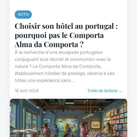
ACTU
Choisir son hôtel au portugal :
pourquoi pas le Comporta
Alma da Comporta ?
À la recherche d'une escapade portugaise
conjuguant luxe discret et communion avec la
nature ? Le Comporta Alma da Comporta,
établissement hôtelier de prestige, réserve à ses
hôtes une expérience sans...
18 avril 2024
3 min de lecture →