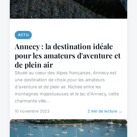
ACTU
Annecy : la destination idéale
pour les amateurs d'aventure et
de plein air
Située au cœur des Alpes françaises, Annecy est
une destination de choix pour les amateurs
d'aventure et de plein air. Nichée entre les
montagnes majestueuses et le lac d'Annecy, cette
charmante ville...
10 novembre 2023
2 min de lecture →