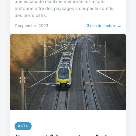
une escapade maritime mémorable. La côte
bretonne offre des paysages à couper le souffle,
des ports pitto...
7 septembre 2023
3 min de lecture →
ACTU