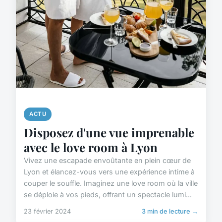
ACTU
Disposez d'une vue imprenable
avec le love room à Lyon
Vivez une escapade envoûtante en plein cœur de
Lyon et élancez-vous vers une expérience intime à
couper le souffle. Imaginez une love room où la ville
se déploie à vos pieds, offrant un spectacle lumi...
23 février 2024
3 min de lecture →