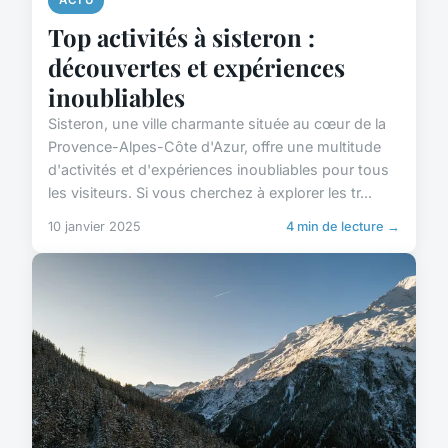
ACTU
Top activités à sisteron :
découvertes et expériences
inoubliables
Sisteron, une ville charmante située au cœur de la
Provence-Alpes-Côte d'Azur, offre une multitude
d'activités et d'expériences inoubliables pour tous
les visiteurs. Si vous cherchez à explorer les tr...
10 janvier 2025
4 min de lecture →